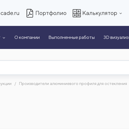
cade.ru
Портфолио
Калькулятор
т
О компании
Выполненные работы
3D визуали
рукции
Производители алюминиевого профиля для остекления