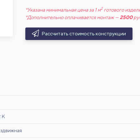
2
*Указана минимальная цена за 1 м
готового издели
*Дополнительно оплачивается монтаж —
2500
ру
Рассчитать стоимость конструкции
2 К
здвижная