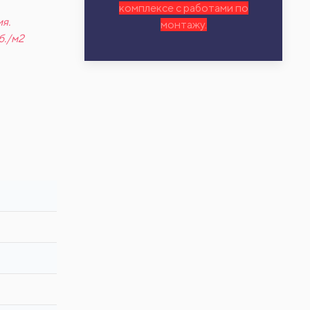
комплексе с работами по
я.
монтажу.
б./м2