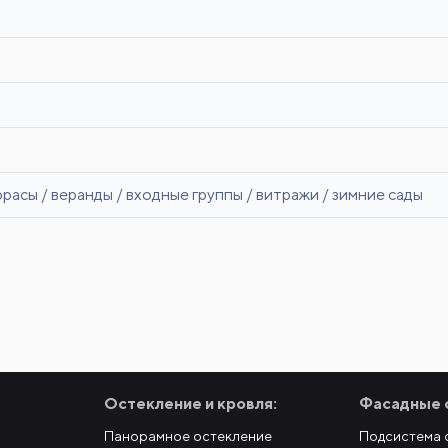
ррасы / веранды / входные группы / витражи / зимние сады
Остекление и кровля:
Фасадные 
Панорамное остекление
Подсистема 