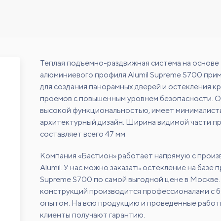
Теплая подъемно-раздвижная система на основе
алюминиевого профиля Alumil Supreme S700 при
для создания панорамных дверей и остекления к
проемов с повышенным уровнем безопасности. 
высокой функциональностью, имеет минималист
архитектурный дизайн. Ширина видимой части п
составляет всего 47 мм
Компания «Бастион» работает напрямую с прои
Alumil. У нас можно заказать остекление на базе 
Supreme S700 по самой выгодной цене в Москве
конструкций производится профессионалами с 
опытом. На всю продукцию и проведенные работ
клиенты получают гарантию.