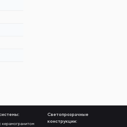
системы:
Светопрозрачные
конструкции:
с керамогранитом