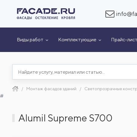
info@fa
Виды работ
Комплектующие
Прайс-лис
Монтаж фасадов зданий
Светопрозрачные конст
#
Alumil Supreme S700