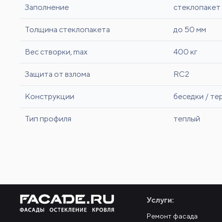
Заполнение
стеклопакет
Толщина стеклопакета
до 50 мм
Вес створки, max
400 кг
Защита от взлома
RC2
Конструкции
беседки / те
Тип профиля
теплый
Услуги:
Ремонт фасада