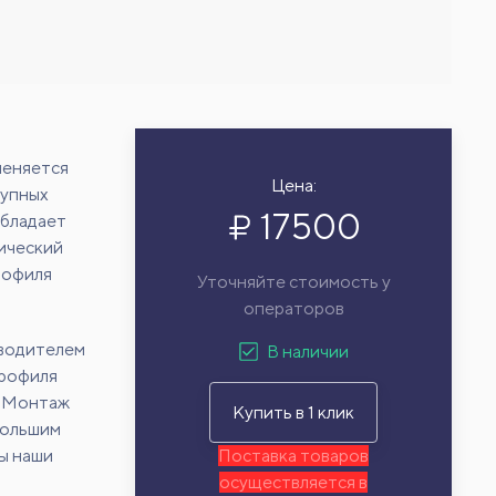
меняется
Цена:
рупных
17500
Обладает
ический
рофиля
Уточняйте стоимость у
операторов
зводителем
В наличии
профиля
. Монтаж
Купить в 1 клик
большим
ы наши
Поставка товаров
осуществляется в