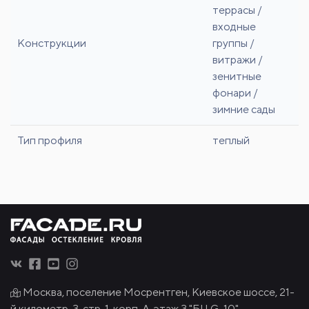
террасы /
входные
Конструкции
группы /
витражи /
зенитные
фонари /
зимние сады
Тип профиля
теплый
Москва, поселение Мосрентген, Киевское шоссе, 21-
й километр, 3, стр. 1, корп. А, этаж 3 "БЦ G-10"