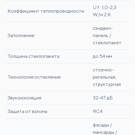
U f : 1,0-2,3
Коэффициент теплопроводности
W/м 2 К
сэндвич-
Заполнение
панель /
стеклопакет
Толщина стеклопакета
до 54 мм
стоечно-
Технология остекления
ригельная,
структурная
Звукоизоляция
32-47 дБ
Защита от взлома
RC4
фасады /
мансарды /